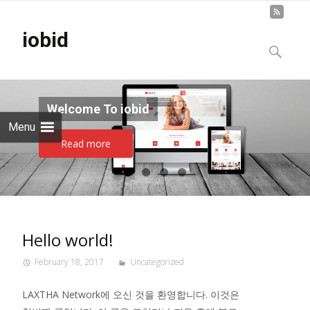
Skip to
iobid
content
Search
for:
Welcome To iobid
Menu
Read more
Hello world!
February 18, 2017
Uncategorized
LAXTHA Network에 오신 것을 환영합니다. 이것은